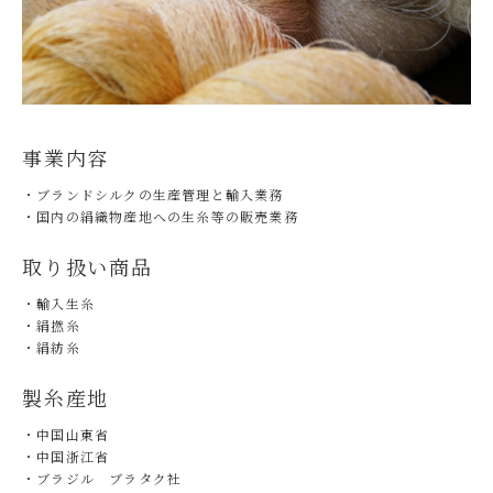
事業内容
・ブランドシルクの生産管理と輸入業務
・国内の絹織物産地への生糸等の販売業務
取り扱い商品
・輸入生糸
・絹撚糸
・絹紡糸
製糸産地
・中国山東省
・中国浙江省
・ブラジル ブラタク社